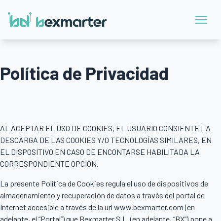
Home
Soluciones
Precios
Blog
Sobre nosotros
Política de Privacidad
Empieza ahora
AL ACEPTAR EL USO DE COOKIES, EL USUARIO CONSIENTE LA
DESCARGA DE LAS COOKIES Y/O TECNOLOGÍAS SIMILARES, EN
EL DISPOSITIVO EN CASO DE ENCONTARSE HABILITADA LA
CORRESPONDIENTE OPCIÓN.
La presente Política de Cookies regula el uso de dispositivos de
almacenamiento y recuperación de datos a través del portal de
Internet accesible a través de la url www.bexmarter.com (en
adelante, el “Portal”) que Bexmarter S.L. (en adelante, “BX”) pone a